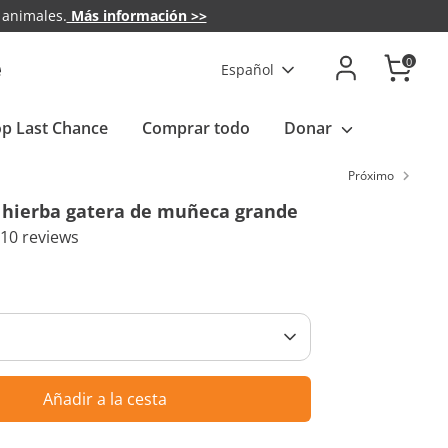
 animales.
Más información >>
Idioma
0
Español
p Last Chance
Comprar todo
Donar
Próximo
 hierba gatera de muñeca grande
10 reviews
Añadir a la cesta