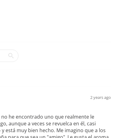
2 years ago
a no he encontrado uno que realmente le
go, aunque a veces se revuelca en él, casi
 y está muy bien hecho. Me imagino que a los
eña para que sea un "amigo". Le gusta el aroma