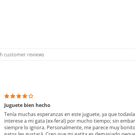
Juguete bien hecho
Tenía muchas esperanzas en este juguete, ya que todaví
interese a mi gata (ex-feral) por mucho tiempo; sin embar
siempre lo ignora. Personalmente, me parece muy bonito
gatos les gustará. Creo que mi gatita es demasiado pequ