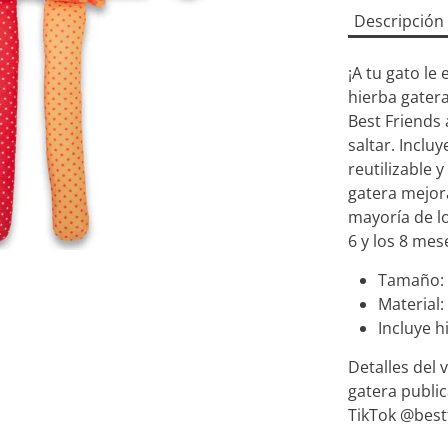
Descripción
¡A tu gato le
hierba gatera
Best Friends 
saltar. Incluy
reutilizable 
gatera mejora
mayoría de lo
6 y los 8 mes
Tamaño: 4
Material:
Incluye h
Detalles del 
gatera publi
TikTok @best