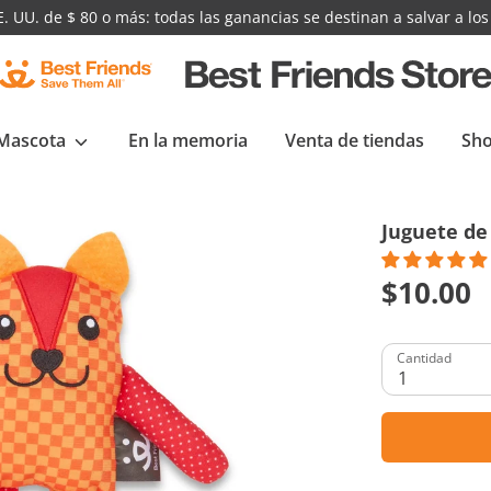
 UU. de $ 80 o más: todas las ganancias se destinan a salvar a los
S
t
o
Mascota
En la memoria
Venta de tiendas
Sho
r
e
Juguete de
l
o
$10.00
g
o
Cantidad
1
Reproducir