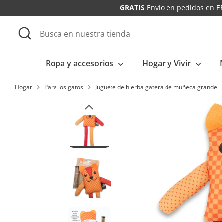
Saltar
GRATIS
Envío en pedidos en EE.
al
Buscar
Busca
contenido
en
nuestra
Ropa y accesorios
Hogar y Vivir
tienda
Hogar
Para los gatos
Juguete de hierba gatera de muñeca grande